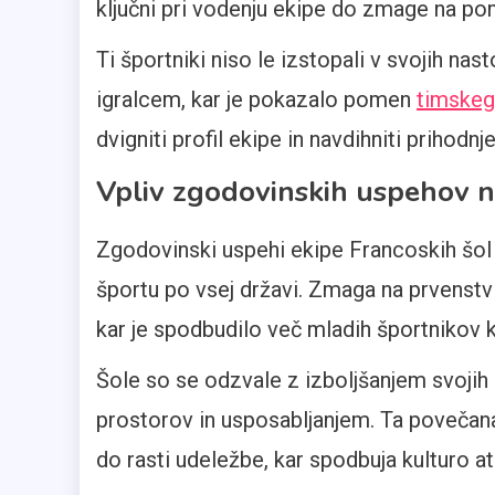
ključni pri vodenju ekipe do zmage na pom
Ti športniki niso le izstopali v svojih nas
igralcem, kar je pokazalo pomen
timskeg
dvigniti profil ekipe in navdihniti prihodnj
Vpliv zgodovinskih uspehov n
Zgodovinski uspehi ekipe Francoskih šol
športu po vsej državi. Zmaga na prvenstv
kar je spodbudilo več mladih športnikov 
Šole so se odzvale z izboljšanjem svojih
prostorov in usposabljanjem. Ta povečana
do rasti udeležbe, kar spodbuja kulturo a