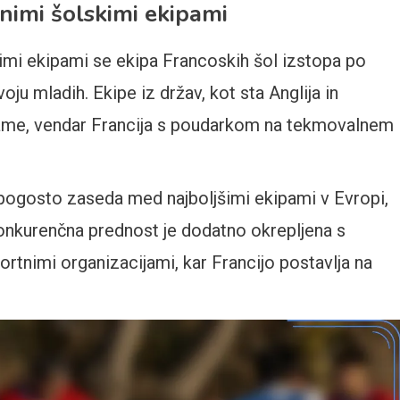
nimi šolskimi ekipami
kimi ekipami se ekipa Francoskih šol izstopa po
ju mladih. Ekipe iz držav, kot sta Anglija in
rame, vendar Francija s poudarkom na tekmovalnem
 pogosto zaseda med najboljšimi ekipami v Evropi,
onkurenčna prednost je dodatno okrepljena s
rtnimi organizacijami, kar Francijo postavlja na