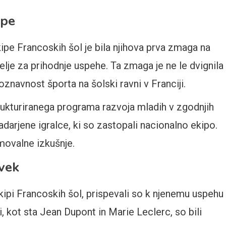
ipe
ipe Francoskih šol je bila njihova prva zmaga na
lje za prihodnje uspehe. Ta zmaga je ne le dvignila
navnost športa na šolski ravni v Franciji.
ukturiranega programa razvoja mladih v zgodnjih
nadarjene igralce, ki so zastopali nacionalno ekipo.
movalne izkušnje.
evek
 ekipi Francoskih šol, prispevali so k njenemu uspehu
ci, kot sta Jean Dupont in Marie Leclerc, so bili