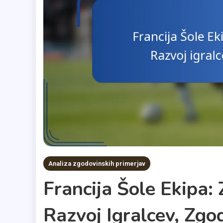
Analiza zgodovinskih primerjav
Francija Šole Ekipa:
Razvoj Igralcev, Zg