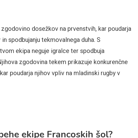
 zgodovino dosežkov na prvenstvih, kar poudarja
v in spodbujanju tekmovalnega duha. S
tvom ekipa neguje igralce ter spodbuja
 Njihova zgodovina tekem prikazuje konkurenčne
ar poudarja njihov vpliv na mladinski rugby v
pehe ekipe Francoskih šol?