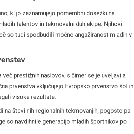
ino, ki jo zaznamujejo pomembni dosežki na
 mladih talentov in tekmovalni duh ekipe. Njihovi
mveč so tudi spodbudili močno angažiranost mladih v
venstev
a več prestižnih naslovov, s čimer se je uveljavila
čna prvenstva vključujejo Evropsko prvenstvo šol in
gali visoke rezultate.
di na številnih regionalnih tekmovanjih, pogosto pa
age so navdihnile generacijo mladih športnikov po