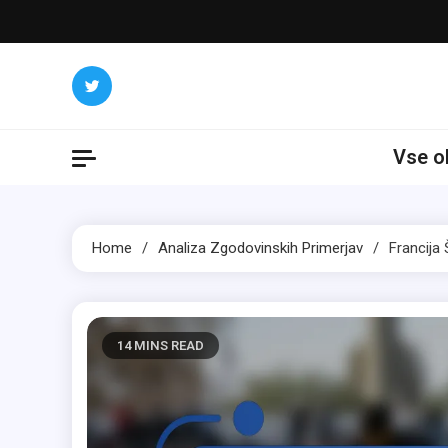
Skip
to
content
Vse o
Home
Analiza Zgodovinskih Primerjav
Francija
14 MINS READ