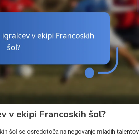
v v ekipi Francoskih šol?
kih šol se osredotoča na negovanje mladih talentov