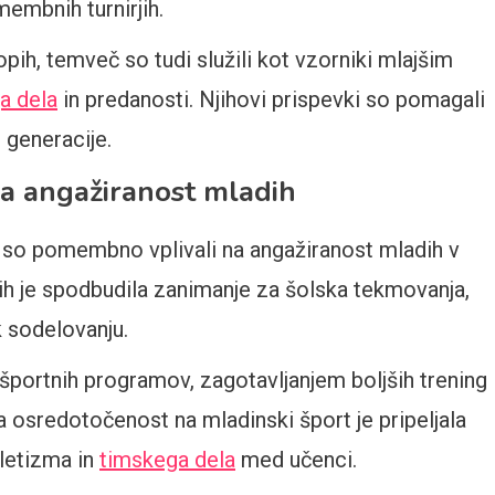
embnih turnirjih.
topih, temveč so tudi služili kot vzorniki mlajšim
a dela
in predanosti. Njihovi prispevki so pomagali
e generacije.
a angažiranost mladih
 so pomembno vplivali na angažiranost mladih v
ih je spodbudila zanimanje za šolska tekmovanja,
k sodelovanju.
 športnih programov, zagotavljanjem boljših trening
 osredotočenost na mladinski šport je pripeljala
tletizma in
timskega dela
med učenci.