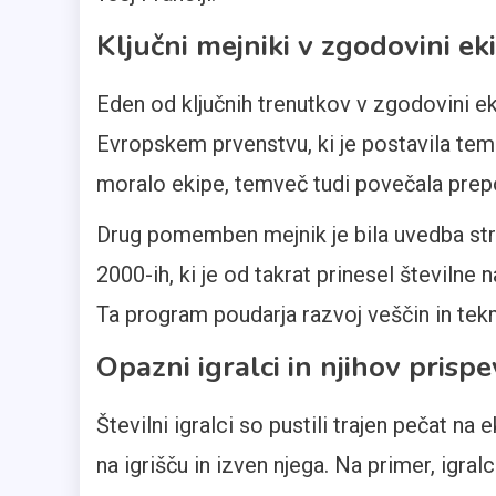
Ključni mejniki v zgodovini ek
Eden od ključnih trenutkov v zgodovini ek
Evropskem prvenstvu, ki je postavila teme
moralo ekipe, temveč tudi povečala prepoz
Drug pomemben mejnik je bila uvedba str
2000-ih, ki je od takrat prinesel številne 
Ta program poudarja razvoj veščin in tek
Opazni igralci in njihov prisp
Številni igralci so pustili trajen pečat na
na igrišču in izven njega. Na primer, igral