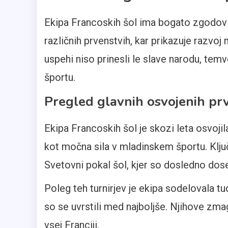
Ekipa Francoskih šol ima bogato zgodov
različnih prvenstvih, kar prikazuje razvoj
uspehi niso prinesli le slave narodu, te
športu.
Pregled glavnih osvojenih pr
Ekipa Francoskih šol je skozi leta osvojil
kot močna sila v mladinskem športu. Klju
Svetovni pokal šol, kjer so dosledno dose
Poleg teh turnirjev je ekipa sodelovala tu
so se uvrstili med najboljše. Njihove zm
vsej Franciji.