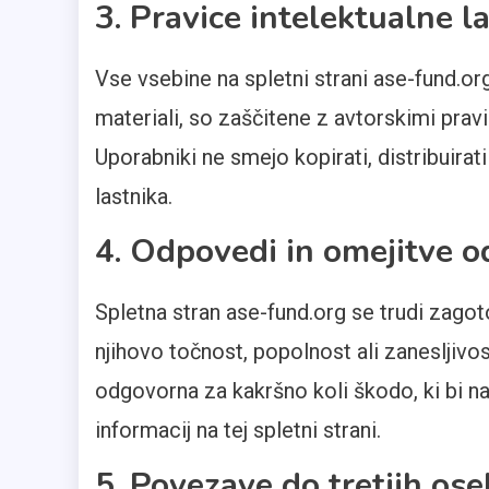
3. Pravice intelektualne l
Vse vsebine na spletni strani ase-fund.org,
materiali, so zaščitene z avtorskimi pravi
Uporabniki ne smejo kopirati, distribuirat
lastnika.
4. Odpovedi in omejitve 
Spletna stran ase-fund.org se trudi zagot
njihovo točnost, popolnost ali zanesljivos
odgovorna za kakršno koli škodo, ki bi n
informacij na tej spletni strani.
5. Povezave do tretjih ose