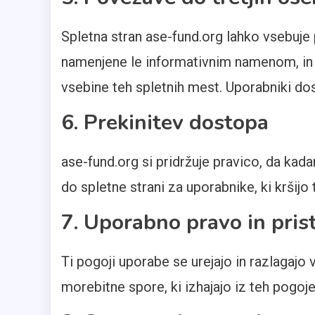
Spletna stran ase-fund.org lahko vsebuj
namenjene le informativnim namenom, in
vsebine teh spletnih mest. Uporabniki d
6. Prekinitev dostopa
ase-fund.org si pridržuje pravico, da kad
do spletne strani za uporabnike, ki kršijo
7. Uporabno pravo in pris
Ti pogoji uporabe se urejajo in razlagajo
morebitne spore, ki izhajajo iz teh pogojev