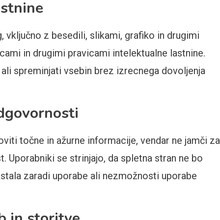
astnine
 vključno z besedili, slikami, grafiko in drugimi
cami in drugimi pravicami intelektualne lastnine.
i ali spreminjati vsebin brez izrecnega dovoljenja
odgovornosti
oviti točne in ažurne informacije, vendar ne jamči za
t. Uporabniki se strinjajo, da spletna stran ne bo
astala zaradi uporabe ali nezmožnosti uporabe
b in storitve