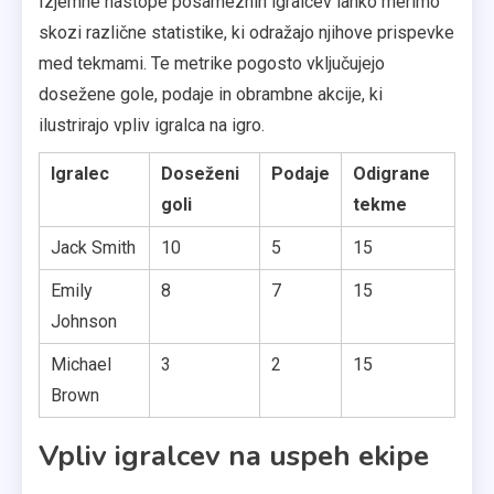
Izjemne nastope posameznih igralcev lahko merimo
skozi različne statistike, ki odražajo njihove prispevke
med tekmami. Te metrike pogosto vključujejo
dosežene gole, podaje in obrambne akcije, ki
ilustrirajo vpliv igralca na igro.
Igralec
Doseženi
Podaje
Odigrane
goli
tekme
Jack Smith
10
5
15
Emily
8
7
15
Johnson
Michael
3
2
15
Brown
Vpliv igralcev na uspeh ekipe