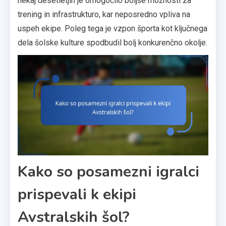
nekaj desetletjih je omogočilo boljše možnosti za
trening in infrastrukturo, kar neposredno vpliva na
uspeh ekipe. Poleg tega je vzpon športa kot ključnega
dela šolske kulture spodbudil bolj konkurenčno okolje.
Kako so posamezni igralci
prispevali k ekipi
Avstralskih šol?