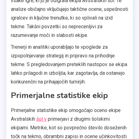
vsake igre, ki jo je odigrala ekipa Avstralskih šol. Te
analize običajno vključujejo taktične ocene, uspešnosti
igralcev in ključne trenutke, ki so vplivali na izid
tekme. Takšni povzetki so neprecenljivi za
razumevanje moči in slabosti ekipe.
Trenerji in analitiki uporabljajo te vpoglede za
izpopolnjevanje strategij in pripravo na prihodnje
tekme. S pregledovanjem preteklih nastopov se ekipa
lahko prilagodi in izboljša, kar zagotavlja, da ostanejo
konkurenčni na prihajajočih turnirjih.
Primerjalne statistike ekip
Primerjalne statistike ekip omogočajo oceno ekipe
Avstralskih
šol v
primerjavi z drugimi šolskimi
ekipami. Metrike, kot so povprečno število doseženih
točk na tekmo, obrambni zapisi in ocene učinkovitosti