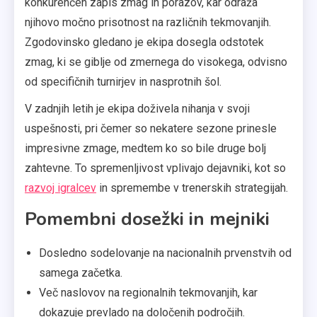
konkurenčen zapis zmag in porazov, kar odraža
njihovo močno prisotnost na različnih tekmovanjih.
Zgodovinsko gledano je ekipa dosegla odstotek
zmag, ki se giblje od zmernega do visokega, odvisno
od specifičnih turnirjev in nasprotnih šol.
V zadnjih letih je ekipa doživela nihanja v svoji
uspešnosti, pri čemer so nekatere sezone prinesle
impresivne zmage, medtem ko so bile druge bolj
zahtevne. To spremenljivost vplivajo dejavniki, kot so
razvoj igralcev
in spremembe v trenerskih strategijah.
Pomembni dosežki in mejniki
Dosledno sodelovanje na nacionalnih prvenstvih od
samega začetka.
Več naslovov na regionalnih tekmovanjih, kar
dokazuje prevlado na določenih področjih.