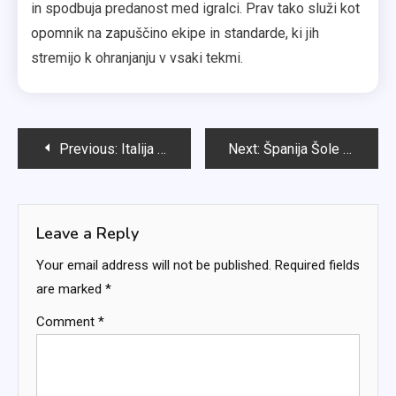
in spodbuja predanost med igralci. Prav tako služi kot
opomnik na zapuščino ekipe in standarde, ki jih
stremijo k ohranjanju v vsaki tekmi.
Post
Previous:
Italija Šole Ekipa: Primerjave dediščine, Zgodovinski kontekst, Pretekle predstave
Next:
Španija Šole Ekipa: Tehnike nadzora žoge, Slogi pritiska, Prehodna igra
navigation
Leave a Reply
Your email address will not be published.
Required fields
are marked
*
Comment
*