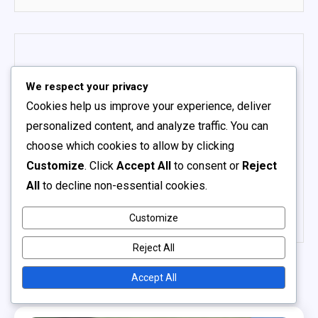
LUKA KOVAČIČ
We respect your privacy
Cookies help us improve your experience, deliver
Luka Kovačič je športni analitik in navdušenec
personalized content, and analyze traffic. You can
nad nogometom, ki se osredotoča na analizo
choose which cookies to allow by clicking
mednarodnih turnirjev. S svojim znanjem in
Customize
. Click
Accept All
to consent or
Reject
izkušnjami v nogometu raziskuje strategije in
All
to decline non-essential cookies.
taktike, ki oblikujejo uspeh ekip na FIFA
Svetovnem prvenstvu šol 2024.
Customize
Reject All
Related Posts
Accept All