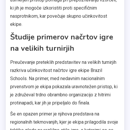
ki jih je mogoče izkoristiti proti specifičnim
nasprotnikom, kar povečuje skupno učinkovitost
ekipe.
Študije primerov načrtov igre
na velikih turnirjih
Preučevanje preteklih predstavitev na velikih turnirjih
razkriva učinkovitost načrtov igre ekipe Brazil
Schools. Na primer, med nedavnim nacionalnim
prvenstvom je ekipa pokazala uravnotežen pristop, ki
je združeval trdno obrambno organizacijo z hitrimi
protinapadi, kar jih je pripeljalo do finala.
Še en opazen primer je njihova predstava na
regionalnih tekmovanjih, kjer je ekipa prilagodila svoje