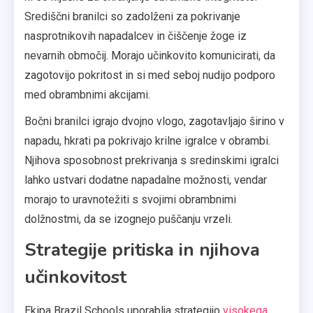
Središčni branilci so zadolženi za pokrivanje
nasprotnikovih napadalcev in čiščenje žoge iz
nevarnih območij. Morajo učinkovito komunicirati, da
zagotovijo pokritost in si med seboj nudijo podporo
med obrambnimi akcijami.
Bočni branilci igrajo dvojno vlogo, zagotavljajo širino v
napadu, hkrati pa pokrivajo krilne igralce v obrambi.
Njihova sposobnost prekrivanja s sredinskimi igralci
lahko ustvari dodatne napadalne možnosti, vendar
morajo to uravnotežiti s svojimi obrambnimi
dolžnostmi, da se izognejo puščanju vrzeli.
Strategije pritiska in njihova
učinkovitost
Ekipa Brazil Schools uporablja strategijo
visokega