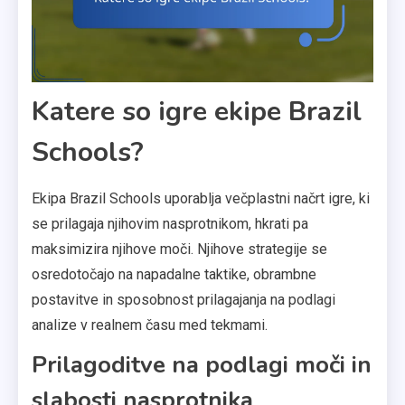
Katere so igre ekipe Brazil
Schools?
Ekipa Brazil Schools uporablja večplastni načrt igre, ki
se prilagaja njihovim nasprotnikom, hkrati pa
maksimizira njihove moči. Njihove strategije se
osredotočajo na napadalne taktike, obrambne
postavitve in sposobnost prilagajanja na podlagi
analize v realnem času med tekmami.
Prilagoditve na podlagi moči in
slabosti nasprotnika