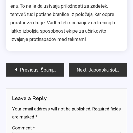
ena. To ne le da ustvarja priložnosti za zadetek,
temveč tudi potisne branilce iz položaja, kar odpre
prostor za druge. Vadba teh scenarijev na treningih
lahko izboljša sposobnost ekipe za učinkovito
izvajanje protinapadov med tekmami.
Post
Previous:
Španija Šole Ekipa: Dinamika timskega dela, Učinkovitost točkovanja, Vloge igralcev
Next:
Japonska šolska ekipa: strateške inovacije, prilagodljivost na tekmah, vloge igralcev
navigation
Leave a Reply
Your email address will not be published.
Required fields
are marked
*
Comment
*