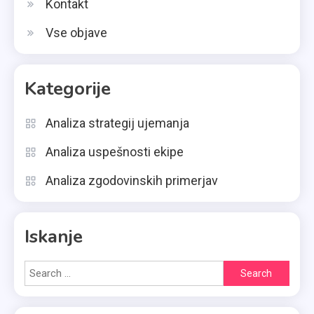
Kontakt
Vse objave
Kategorije
Analiza strategij ujemanja
Analiza uspešnosti ekipe
Analiza zgodovinskih primerjav
Iskanje
Search
for: