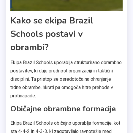
Kako se ekipa Brazil
Schools postavi v
obrambi?
Ekipa Brazil Schools uporablja strukturirano obrambno
postavitev, ki daje prednost organizaciji in taktični
disciplini. Ta pristop se osredotoča na ohranjanje
trdne obrambe, hkrati pa omogoča hitre prehode v
protinapade.
Običajne obrambne formacije
Ekipa Brazil Schools običajno uporablja formacije, kot
sta 4-4-2 in 4-3-3, ki zagotavljajo ravnotežje med