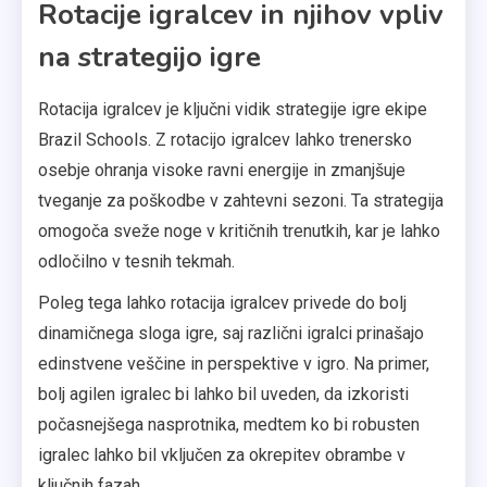
Rotacije igralcev in njihov vpliv
na strategijo igre
Rotacija igralcev je ključni vidik strategije igre ekipe
Brazil Schools. Z rotacijo igralcev lahko trenersko
osebje ohranja visoke ravni energije in zmanjšuje
tveganje za poškodbe v zahtevni sezoni. Ta strategija
omogoča sveže noge v kritičnih trenutkih, kar je lahko
odločilno v tesnih tekmah.
Poleg tega lahko rotacija igralcev privede do bolj
dinamičnega sloga igre, saj različni igralci prinašajo
edinstvene veščine in perspektive v igro. Na primer,
bolj agilen igralec bi lahko bil uveden, da izkoristi
počasnejšega nasprotnika, medtem ko bi robusten
igralec lahko bil vključen za okrepitev obrambe v
ključnih fazah.