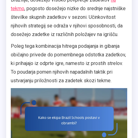
tekmo
, pogosto dosežejo nizke do srednje najstniške
številke skupnih zadetkov v sezoni. Učinkovitost
njihovih strategij se odraža v njihovi sposobnosti, da
dosežejo zadetke iz različnih položajev na igrišču.
Poleg tega kombinacija hitrega podajanja in gibanja
običajno privede do pomembnega odstotka zadetkov,
ki prihajajo iz odprte igre, namesto iz prostih strelov.
To poudarja pomen njihovih napadalnih taktik pri
ustvarjanju priložnosti za zadetek skozi tekme.