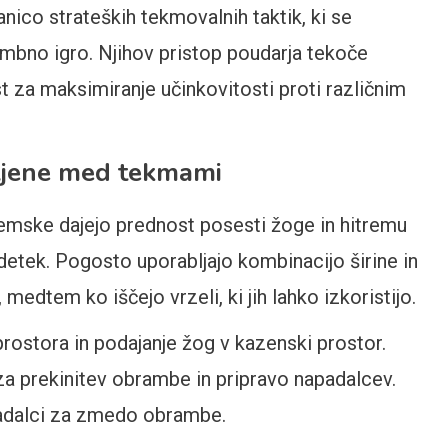
ico strateških tekmovalnih taktik, ki se
mbno igro. Njihov pristop poudarja tekoče
st za maksimiranje učinkovitosti proti različnim
bljene med tekmami
emske dajejo prednost posesti žoge in hitremu
adetek. Pogosto uporabljajo kombinacijo širine in
edtem ko iščejo vrzeli, ki jih lahko izkoristijo.
 prostora in podajanje žog v kazenski prostor.
 za prekinitev obrambe in pripravo napadalcev.
adalci za zmedo obrambe.