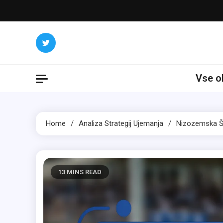
Skip
to
content
Vse o
Home
Analiza Strategij Ujemanja
Nizozemska Šo
13 MINS READ