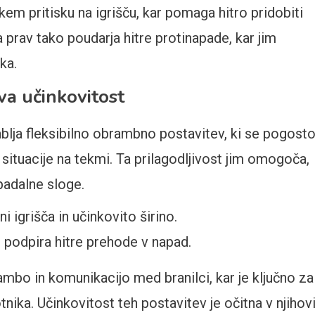
kem pritisku na igrišču, kar pomaga hitro pridobiti
a prav tako poudarja hitre protinapade, kar jim
ka.
va učinkovitost
lja fleksibilno obrambno postavitev, ki se pogost
 situacije na tekmi. Ta prilagodljivost jim omogoča,
padalne sloge.
 igrišča in učinkovito širino.
n podpira hitre prehode v napad.
bo in komunikacijo med branilci, kar je ključno za
nika. Učinkovitost teh postavitev je očitna v njihov