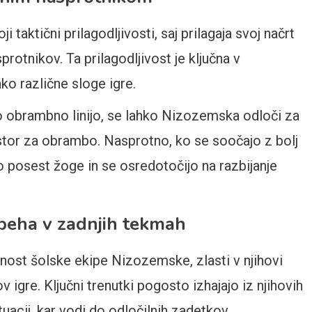
taktični prilagodljivosti, saj prilagaja svoj načrt
protnikov. Ta prilagodljivost je ključna v
ko različne sloge igre.
ko obrambno linijo, se lahko Nizozemska odloči za
rostor za obrambo. Nasprotno, ko se soočajo z bolj
posest žoge in se osredotočijo na razbijanje
speha v zadnjih tekmah
nost šolske ekipe Nizozemske, zlasti v njihovi
 igre. Ključni trenutki pogosto izhajajo iz njihovih
tuacij, kar vodi do odločilnih zadetkov.