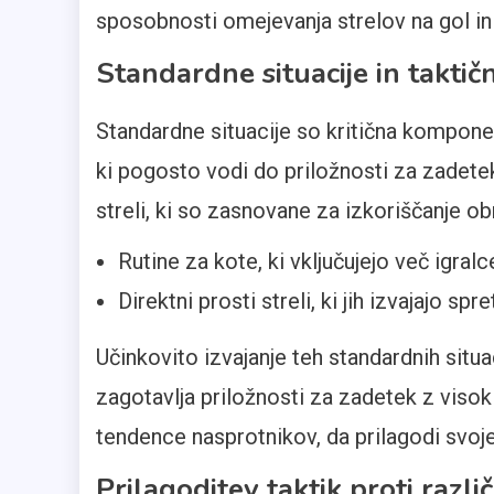
sposobnosti omejevanja strelov na gol i
Standardne situacije in taktič
Standardne situacije so kritična kompone
ki pogosto vodi do priložnosti za zadetek
streli, ki so zasnovane za izkoriščanje o
Rutine za kote, ki vključujejo več igra
Direktni prosti streli, ki jih izvajajo s
Učinkovito izvajanje teh standardnih situa
zagotavlja priložnosti za zadetek z viso
tendence nasprotnikov, da prilagodi svoje 
Prilagoditev taktik proti raz