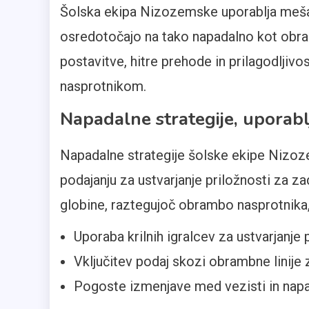
Šolska ekipa Nizozemske uporablja mešan
osredotočajo na tako napadalno kot obra
postavitve, hitre prehode in prilagodljivo
nasprotnikom.
Napadalne strategije, upora
Napadalne strategije šolske ekipe Nizoz
podajanju za ustvarjanje priložnosti za z
globine, raztegujoč obrambo nasprotnika, m
Uporaba krilnih igralcev za ustvarjanje
Vključitev podaj skozi obrambne linije
Pogoste izmenjave med vezisti in nap