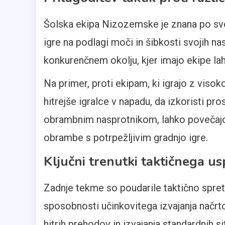
Šolska ekipa Nizozemske je znana po svoji 
igre na podlagi moči in šibkosti svojih nas
konkurenčnem okolju, kjer imajo ekipe lah
Na primer, proti ekipam, ki igrajo z viso
hitrejše igralce v napadu, da izkoristi p
obrambnim nasprotnikom, lahko povečajo 
obrambe s potrpežljivim gradnjo igre.
Ključni trenutki taktičnega u
Zadnje tekme so poudarile taktično spret
sposobnosti učinkovitega izvajanja načrtov
hitrih prehodov in izvajanja standardnih si