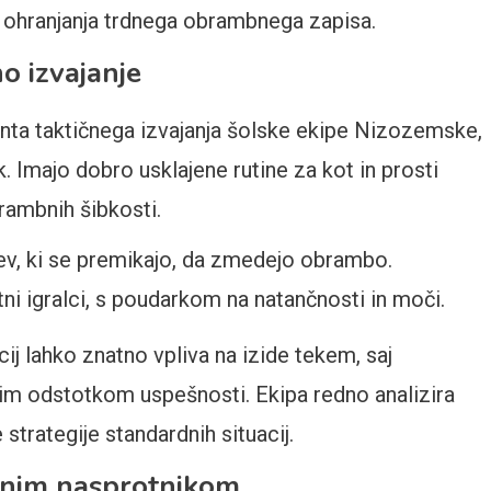
n ohranjanja trdnega obrambnega zapisa.
no izvajanje
nta taktičnega izvajanja šolske ekipe Nizozemske,
. Imajo dobro usklajene rutine za kot in prosti
brambnih šibkosti.
lcev, ki se premikajo, da zmedejo obrambo.
pretni igralci, s poudarkom na natančnosti in moči.
cij lahko znatno vpliva na izide tekem, saj
kim odstotkom uspešnosti. Ekipa redno analizira
strategije standardnih situacij.
ličnim nasprotnikom