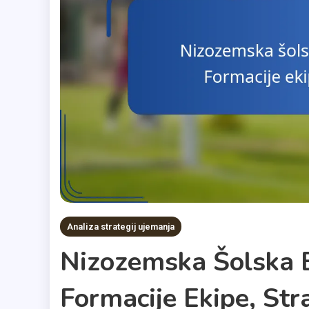
Analiza strategij ujemanja
Nizozemska Šolska E
Formacije Ekipe, Str