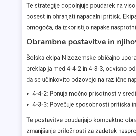
Te strategije dopolnjuje poudarek na viso
posest in ohranjati napadalni pritisk. Ekip
omogoča, da izkoristijo napake nasprotni
Obrambne postavitve in njiho
Šolska ekipa Nizozemske običajno uporab
preklaplja med 4-4-2 in 4-3-3, odvisno od
da se učinkovito odzovejo na različne na
4-4-2: Ponuja močno prisotnost v sredini
4-3-3: Povečuje sposobnosti pritiska i
Te postavitve poudarjajo kompaktno obram
zmanjšanje priložnosti za zadetek nasprot