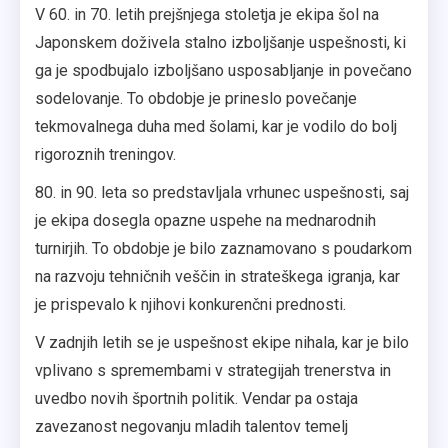
V 60. in 70. letih prejšnjega stoletja je ekipa šol na
Japonskem doživela stalno izboljšanje uspešnosti, ki
ga je spodbujalo izboljšano usposabljanje in povečano
sodelovanje. To obdobje je prineslo povečanje
tekmovalnega duha med šolami, kar je vodilo do bolj
rigoroznih treningov.
80. in 90. leta so predstavljala vrhunec uspešnosti, saj
je ekipa dosegla opazne uspehe na mednarodnih
turnirjih. To obdobje je bilo zaznamovano s poudarkom
na razvoju tehničnih veščin in strateškega igranja, kar
je prispevalo k njihovi konkurenčni prednosti.
V zadnjih letih se je uspešnost ekipe nihala, kar je bilo
vplivano s spremembami v strategijah trenerstva in
uvedbo novih športnih politik. Vendar pa ostaja
zavezanost negovanju mladih talentov temelj