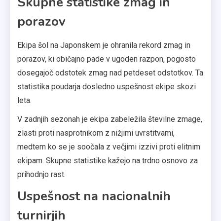
Skupne statistike zmag in
porazov
Ekipa šol na Japonskem je ohranila rekord zmag in
porazov, ki običajno pade v ugoden razpon, pogosto
dosegajoč odstotek zmag nad petdeset odstotkov. Ta
statistika poudarja dosledno uspešnost ekipe skozi
leta.
V zadnjih sezonah je ekipa zabeležila številne zmage,
zlasti proti nasprotnikom z nižjimi uvrstitvami,
medtem ko se je soočala z večjimi izzivi proti elitnim
ekipam. Skupne statistike kažejo na trdno osnovo za
prihodnjo rast.
Uspešnost na nacionalnih
turnirjih