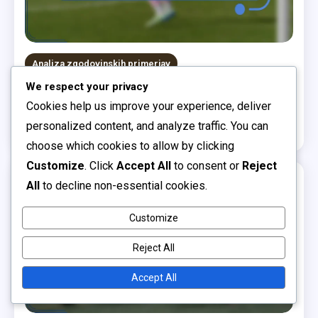
Analiza zgodovinskih primerjav
We respect your privacy
Ekipa šol v Mehiki: Zgodovinske primerjave,
Cookies help us improve your experience, deliver
Prispevki igralcev, Analiza zapuščine
personalized content, and analyze traffic. You can
0
06/02/2026
Luka Kovačič
choose which cookies to allow by clicking
Customize
. Click
Accept All
to consent or
Reject
All
to decline non-essential cookies.
16 MINS READ
Customize
Reject All
Accept All