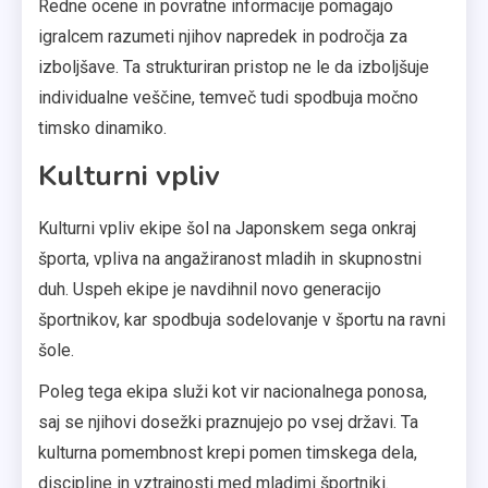
Redne ocene in povratne informacije pomagajo
igralcem razumeti njihov napredek in področja za
izboljšave. Ta strukturiran pristop ne le da izboljšuje
individualne veščine, temveč tudi spodbuja močno
timsko dinamiko.
Kulturni vpliv
Kulturni vpliv ekipe šol na Japonskem sega onkraj
športa, vpliva na angažiranost mladih in skupnostni
duh. Uspeh ekipe je navdihnil novo generacijo
športnikov, kar spodbuja sodelovanje v športu na ravni
šole.
Poleg tega ekipa služi kot vir nacionalnega ponosa,
saj se njihovi dosežki praznujejo po vsej državi. Ta
kulturna pomembnost krepi pomen timskega dela,
discipline in vztrajnosti med mladimi športniki.