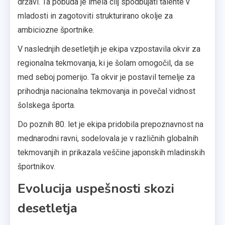
državi. Ta pobuda je imela cilj spodbujati talente v
mladosti in zagotoviti strukturirano okolje za
ambiciozne športnike.
V naslednjih desetletjih je ekipa vzpostavila okvir za
regionalna tekmovanja, ki je šolam omogočil, da se
med seboj pomerijo. Ta okvir je postavil temelje za
prihodnja nacionalna tekmovanja in povečal vidnost
šolskega športa.
Do poznih 80. let je ekipa pridobila prepoznavnost na
mednarodni ravni, sodelovala je v različnih globalnih
tekmovanjih in prikazala veščine japonskih mladinskih
športnikov.
Evolucija uspešnosti skozi
desetletja