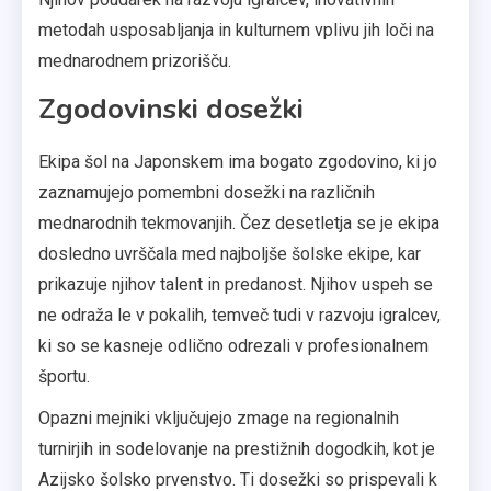
metodah usposabljanja in kulturnem vplivu jih loči na
mednarodnem prizorišču.
Zgodovinski dosežki
Ekipa šol na Japonskem ima bogato zgodovino, ki jo
zaznamujejo pomembni dosežki na različnih
mednarodnih tekmovanjih. Čez desetletja se je ekipa
dosledno uvrščala med najboljše šolske ekipe, kar
prikazuje njihov talent in predanost. Njihov uspeh se
ne odraža le v pokalih, temveč tudi v razvoju igralcev,
ki so se kasneje odlično odrezali v profesionalnem
športu.
Opazni mejniki vključujejo zmage na regionalnih
turnirjih in sodelovanje na prestižnih dogodkih, kot je
Azijsko šolsko prvenstvo. Ti dosežki so prispevali k