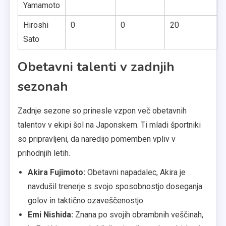
Yamamoto
Hiroshi
0
0
20
Sato
Obetavni talenti v zadnjih
sezonah
Zadnje sezone so prinesle vzpon več obetavnih
talentov v ekipi šol na Japonskem. Ti mladi športniki
so pripravljeni, da naredijo pomemben vpliv v
prihodnjih letih.
Akira Fujimoto:
Obetavni napadalec, Akira je
navdušil trenerje s svojo sposobnostjo doseganja
golov in taktično ozaveščenostjo.
Emi Nishida:
Znana po svojih obrambnih veščinah,