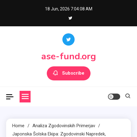
Skip
18 Jun, 2026
7:04:10 AM
to
content
ase-fund.org
Subscribe
Home
Analiza Zgodovinskih Primerjav
Japonska Šolska Ekipa: Zgodovinski Napredek,