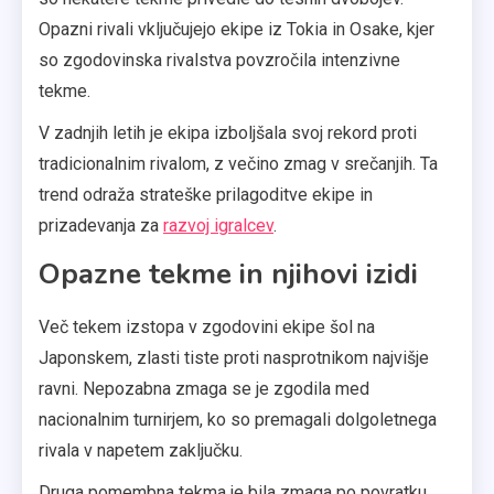
Opazni rivali vključujejo ekipe iz Tokia in Osake, kjer
so zgodovinska rivalstva povzročila intenzivne
tekme.
V zadnjih letih je ekipa izboljšala svoj rekord proti
tradicionalnim rivalom, z večino zmag v srečanjih. Ta
trend odraža strateške prilagoditve ekipe in
prizadevanja za
razvoj igralcev
.
Opazne tekme in njihovi izidi
Več tekem izstopa v zgodovini ekipe šol na
Japonskem, zlasti tiste proti nasprotnikom najvišje
ravni. Nepozabna zmaga se je zgodila med
nacionalnim turnirjem, ko so premagali dolgoletnega
rivala v napetem zaključku.
Druga pomembna tekma je bila zmaga po povratku