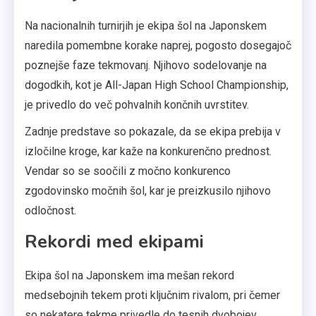
Na nacionalnih turnirjih je ekipa šol na Japonskem
naredila pomembne korake naprej, pogosto dosegajoč
poznejše faze tekmovanj. Njihovo sodelovanje na
dogodkih, kot je All-Japan High School Championship,
je privedlo do več pohvalnih končnih uvrstitev.
Zadnje predstave so pokazale, da se ekipa prebija v
izločilne kroge, kar kaže na konkurenčno prednost.
Vendar so se soočili z močno konkurenco
zgodovinsko močnih šol, kar je preizkusilo njihovo
odločnost.
Rekordi med ekipami
Ekipa šol na Japonskem ima mešan rekord
medsebojnih tekem proti ključnim rivalom, pri čemer
so nekatere tekme privedle do tesnih dvobojev.