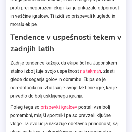
proti prej neporaženi ekipi, kar je prikazalo odpornost
in veščine igralcev. Ti izidi so prispevali k ugledu in
moralu ekipe.
Tendence v uspešnosti tekem v
zadnjih letih
Zadnje tendence kažejo, da ekipa šol na Japonskem
stalno izboljšuje svojo uspešnost
na tekmah
, zlasti
glede doseganja golov in obrambe. Ekipa se je
osredotočila na izboljšanje svoje taktične igre, kar je
privedlo do bolj usklajenega igranja.
Poleg tega so
prispevki igralcev
postali vse bolj
pomembni, mlajši športniki pa so prevzeli ključne
vloge. Ta evolucija nakazuje obetavno prihodnost, saj
ekipa nadaljuje z izkoriščanjem svojih prednosti in