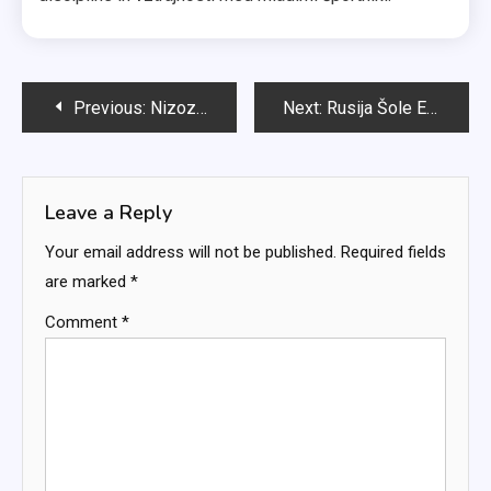
Post
Previous:
Nizozemska šolska ekipa: Zgodovinske dosežke, Taktološka evolucija, Pretekle predstave
Next:
Rusija Šole Ekipa: Strategije tekem, Vpliv igralcev, Merila uspešnosti
navigation
Leave a Reply
Your email address will not be published.
Required fields
are marked
*
Comment
*